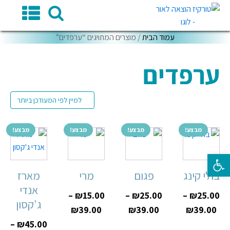
עמוד הבית
/ מוצרים המתויגים “ערפדים”
ערפדים
מבצע!
מבצע!
מבצע!
מבצע!
פתח סרגל נגישות
בולי קינג
פגום
מרי
מארז
אנדי
–
₪
15.00
–
₪
25.00
–
₪
25.00
ג'קסון
₪
39.00
₪
39.00
₪
39.00
–
₪
45.00