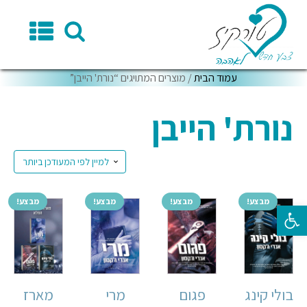
עמוד הבית
/ מוצרים המתויגים “נורת' הייבן”
נורת' הייבן
מבצע!
מבצע!
מבצע!
מבצע!
פתח סרגל נגישות
מארז
בולי קינג
פגום
מרי