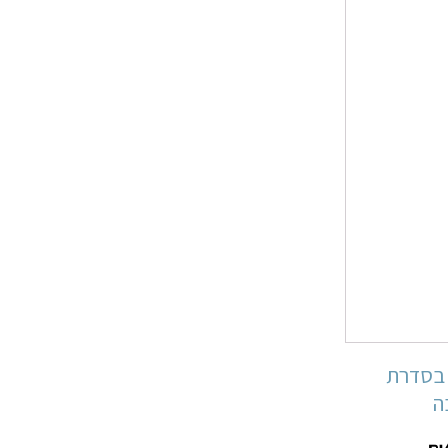
 בסדרת
ה