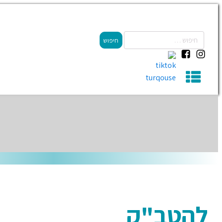
להטב"ק