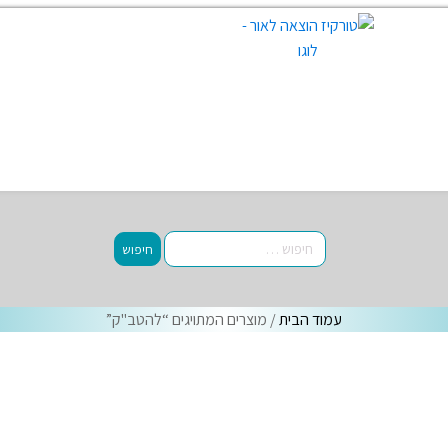
עמוד הבית
/ מוצרים המתויגים “להטב"ק”