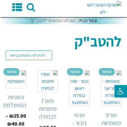
עמוד הבית
/ מוצרים המתויגים “להטב"ק”
להטב"ק
מבצע!
מבצע!
מבצע!
פתח סרגל נגישות
הזוגיות
מארז
המושלמת
סימניות
הורס
אנטי
לבחירה
25.00
₪
–
משפחות
גיבור -
₪
40.00