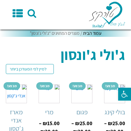
עמוד הבית
/ מוצרים המתויגים “ג'ולי ג'ונסון”
ג'ולי ג'ונסון
מבצע!
מבצע!
מבצע!
מבצע!
פתח סרגל נגישות
בולי קינג
פגום
מרי
מארז
אנדי
–
₪
15.00
–
₪
25.00
–
₪
25.00
ג'קסון