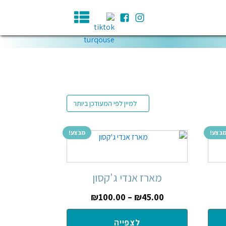
בצע!
מבצע!
מארז אנדי ג'קסון
₪
100.00
–
₪
45.00
לצפייה