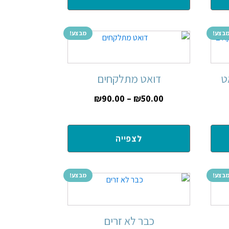
בצע!
מבצע!
ט
דואט מתלקחים
₪
90.00
–
₪
50.00
לצפייה
בצע!
מבצע!
כבר לא זרים