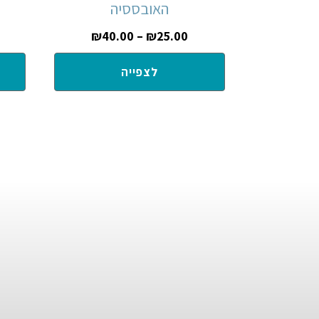
האובססיה
₪
40.00
–
₪
25.00
לצפייה