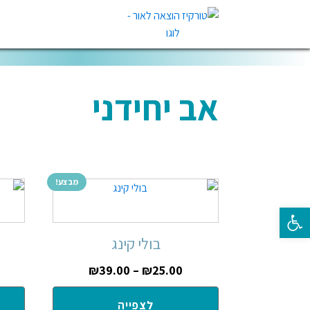
אב יחידני
מבצע!
פתח סרגל נגישות
בולי קינג
₪
39.00
–
₪
25.00
לצפייה