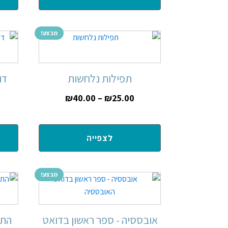
מבצע!
תפילות נלחשות
דו
₪
40.00
–
₪
25.00
לצפייה
מבצע!
אובססיה - ספר ראשון בדואט
התפ