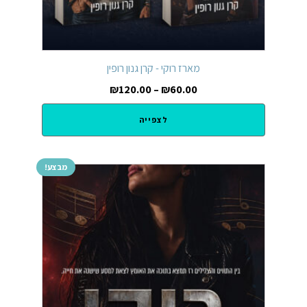
מארז רוקי - קרן גנון רופין
₪
120.00
–
₪
60.00
לצפייה
מבצע!