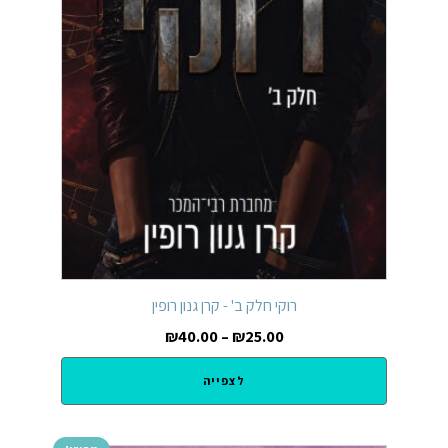
רוקי חלק ב' - קרן גנון רופין
₪
40.00
–
₪
25.00
לצפייה