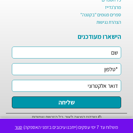
מרצ'נדייז
ספרים פגומים "בקטנה"
הצהרת נגישות
הישארו מעודכנים
© טורקיז הוצאה לאור. כל הזכויות שמורות
✕
לידיעתך, באתר זה נעשה שימוש בקבצי Cookies לשיפור חוויית
משלוח עד 7 ימי עסקים (ייתכנו עיכובים בזמני האספקה)
סגור
הגלישה ושיווק. המשך גלישה מהווה הסכמה לכך.
מידע נוסף